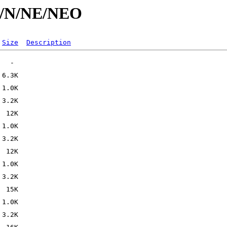
id/N/NE/NEO
Size
Description